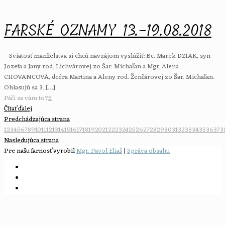
FARSKÉ OZNAMY 13.-19.08.2018
– Sviatosť manželstva si chcú navzájom vyslúžiť: Bc. Marek DZIAK, syn
Jozefa a Jany rod. Lichvárovej zo Šar. Michaľan a Mgr. Alena
CHOVANCOVÁ, dcéra Martina a Aleny rod. Ženčárovej zo Šar. Michaľan.
Ohlasujú sa 3.
[…]
Páči sa vám to?
5
Čítať ďalej
Predchádzajúca strana
1
2
3
4
5
6
7
8
9
10
11
12
13
14
15
16
17
18
19
20
21
22
23
24
25
26
27
28
29
30
31
32
33
34
35
36
37
3
Nasledujúca strana
Pre našu farnosť vyrobil
Mgr. Pavol Eliaš
|
Správa obsahu