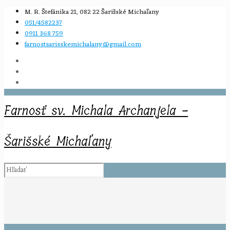
M. R. Štefánika 21, 082 22 Šarišské Michaľany
051/4582237
0911 368 759
farnostsarisskemichalany@gmail.com
Farnosť sv. Michala Archanjela -
Šarišské Michaľany