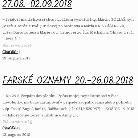
27.08.-02.09.2018
– Sviatosť manželstva si chcú navzájom vyslúžiť: Ing. Martin GOLIÁŠ, syn
Jozefa a Terézie rod. Jurušovej zo Sabinova a Mária KRIVOŇÁKOVÁ,
dcéra Bartolomeja a Márie rod. Jarinovej zo Šar. Michalian. Ohlasujú sa 1.
– krát.
[…]
Páči sa vám to?
4
Čítať ďalej
19. augusta 2018
FARSKÉ OZNAMY 20.-26.08.2018
– Do 29.8. čerpám dovolenku. Počas mojej neprítomnosti v čase
dovolenky, ma bude zastupovať v prípade zaopatrovania alebo pohrebu
vdp. Pavol Bugoš, farár v Ražňanoch (t.č.: 051/4520997). – KOŠICE 1.9.2018
– blahorečenie Božej služobnice Anny
[…]
Páči sa vám to?
6
Čítať ďalej
12. augusta 2018