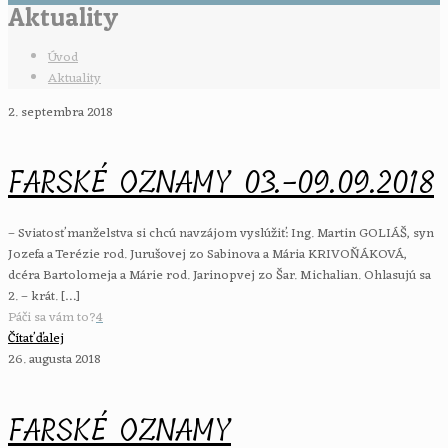
Aktuality
Úvod
Aktuality
2. septembra 2018
FARSKÉ OZNAMY 03.-09.09.2018
– Sviatosť manželstva si chcú navzájom vyslúžiť: Ing. Martin GOLIÁŠ, syn
Jozefa a Terézie rod. Jurušovej zo Sabinova a Mária KRIVOŇÁKOVÁ,
dcéra Bartolomeja a Márie rod. Jarinopvej zo Šar. Michalian. Ohlasujú sa
2. – krát.
[…]
Páči sa vám to?
4
Čítať ďalej
26. augusta 2018
FARSKÉ OZNAMY