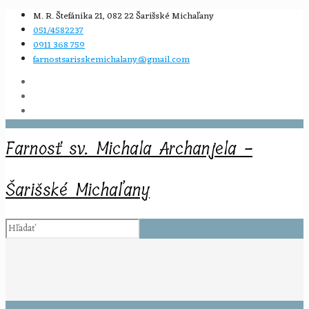
M. R. Štefánika 21, 082 22 Šarišské Michaľany
051/4582237
0911 368 759
farnostsarisskemichalany@gmail.com
Farnosť sv. Michala Archanjela -
Šarišské Michaľany