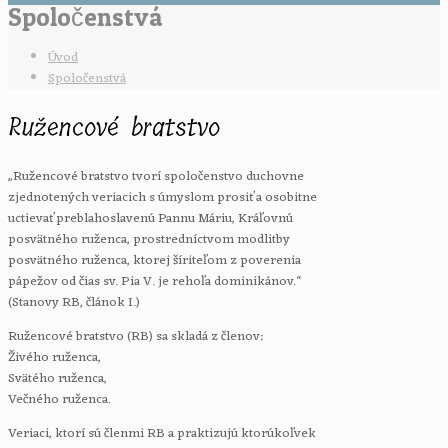
Spoločenstvá
Úvod
Spoločenstvá
Ružencové bratstvo
„Ružencové bratstvo tvorí spoločenstvo duchovne
zjednotených veriacich s úmyslom prosiť a osobitne
uctievať preblahoslavenú Pannu Máriu, Kráľovnú
posvätného ruženca, prostredníctvom modlitby
posvätného ruženca, ktorej šíriteľom z poverenia
pápežov od čias sv. Pia V. je rehoľa dominikánov.“
(Stanovy RB, článok I.)
Ružencové bratstvo (RB) sa skladá z členov:
Živého ruženca,
Svätého ruženca,
Večného ruženca.
Veriaci, ktorí sú členmi RB a praktizujú ktorúkoľvek