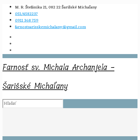
M. R. Štefánika 21, 082 22 Šarišské Michaľany
051/4582237
0911 368 759
farnostsarisskemichalany@gmail.com
Farnosť sv. Michala Archanjela -
Šarišské Michaľany