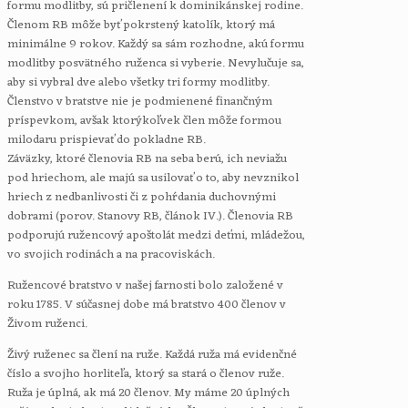
formu modlitby, sú pričlenení k dominikánskej rodine.
Členom RB môže byť pokrstený katolík, ktorý má
minimálne 9 rokov. Každý sa sám rozhodne, akú formu
modlitby posvätného ruženca si vyberie. Nevylučuje sa,
aby si vybral dve alebo všetky tri formy modlitby.
Členstvo v bratstve nie je podmienené finančným
príspevkom, avšak ktorýkoľvek člen môže formou
milodaru prispievať do pokladne RB.
Záväzky, ktoré členovia RB na seba berú, ich neviažu
pod hriechom, ale majú sa usilovať o to, aby nevznikol
hriech z nedbanlivosti či z pohŕdania duchovnými
dobrami (porov. Stanovy RB, článok IV.). Členovia RB
podporujú ružencový apoštolát medzi deťmi, mládežou,
vo svojich rodinách a na pracoviskách.
Ružencové bratstvo v našej farnosti bolo založené v
roku 1785. V súčasnej dobe má bratstvo 400 členov v
Živom ruženci.
Živý ruženec sa člení na ruže. Každá ruža má evidenčné
číslo a svojho horliteľa, ktorý sa stará o členov ruže.
Ruža je úplná, ak má 20 členov. My máme 20 úplných