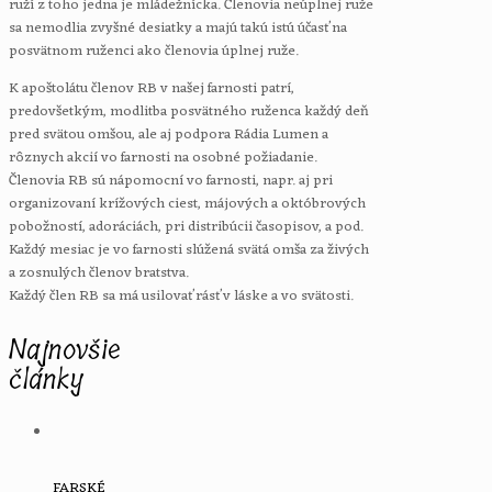
ruží z toho jedna je mládežnícka. Členovia neúplnej ruže
sa nemodlia zvyšné desiatky a majú takú istú účasť na
posvätnom ruženci ako členovia úplnej ruže.
K apoštolátu členov RB v našej farnosti patrí,
predovšetkým, modlitba posvätného ruženca každý deň
pred svätou omšou, ale aj podpora Rádia Lumen a
rôznych akcií vo farnosti na osobné požiadanie.
Členovia RB sú nápomocní vo farnosti, napr. aj pri
organizovaní krížových ciest, májových a októbrových
pobožností, adoráciách, pri distribúcii časopisov, a pod.
Každý mesiac je vo farnosti slúžená svätá omša za živých
a zosnulých členov bratstva.
Každý člen RB sa má usilovať rásť v láske a vo svätosti.
Najnovšie
články
FARSKÉ