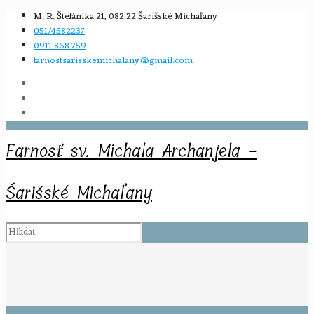
M. R. Štefánika 21, 082 22 Šarišské Michaľany
051/4582237
0911 368 759
farnostsarisskemichalany@gmail.com
Farnosť sv. Michala Archanjela -
Šarišské Michaľany