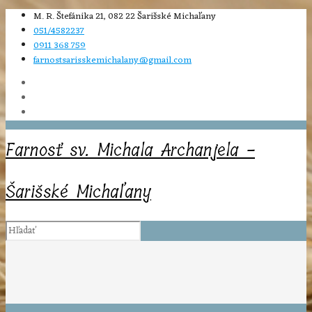
M. R. Štefánika 21, 082 22 Šarišské Michaľany
051/4582237
0911 368 759
farnostsarisskemichalany@gmail.com
Farnosť sv. Michala Archanjela -
Šarišské Michaľany