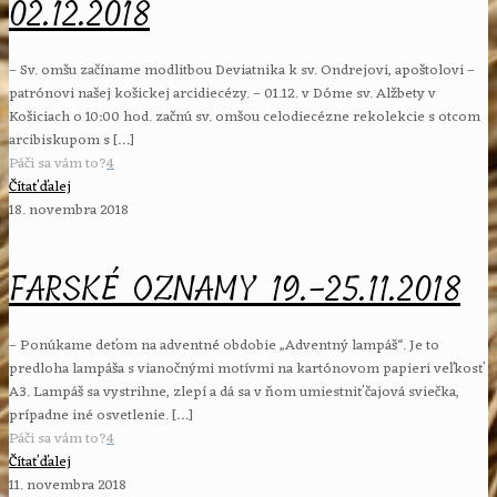
02.12.2018
– Sv. omšu začíname modlitbou Deviatnika k sv. Ondrejovi, apoštolovi –
patrónovi našej košickej arcidiecézy. – 01.12. v Dóme sv. Alžbety v
Košiciach o 10:00 hod. začnú sv. omšou celodiecézne rekolekcie s otcom
arcibiskupom s
[…]
Páči sa vám to?
4
Čítať ďalej
18. novembra 2018
FARSKÉ OZNAMY 19.-25.11.2018
– Ponúkame deťom na adventné obdobie „Adventný lampáš“. Je to
predloha lampáša s vianočnými motívmi na kartónovom papieri veľkosť
A3. Lampáš sa vystrihne, zlepí a dá sa v ňom umiestniť čajová sviečka,
prípadne iné osvetlenie.
[…]
Páči sa vám to?
4
Čítať ďalej
11. novembra 2018