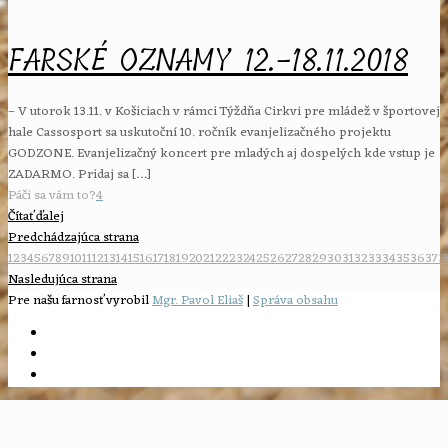
FARSKÉ OZNAMY 12.-18.11.2018
– V utorok 13.11. v Košiciach v rámci Týždňa Cirkvi pre mládež v športovej
hale Cassosport sa uskutoční 10. ročník evanjelizačného projektu
GODZONE. Evanjelizačný koncert pre mladých aj dospelých kde vstup je
ZADARMO. Pridaj sa
[…]
Páči sa vám to?
4
Čítať ďalej
Predchádzajúca strana
1
2
3
4
5
6
7
8
9
10
11
12
13
14
15
16
17
18
19
20
21
22
23
24
25
26
27
28
29
30
31
32
33
34
35
36
37
3
Nasledujúca strana
Pre našu farnosť vyrobil
Mgr. Pavol Eliaš
|
Správa obsahu