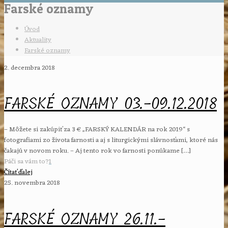
Farské oznamy
Úvod
Aktuality
Farské oznamy
2. decembra 2018
FARSKÉ OZNAMY 03.-09.12.2018
– Môžete si zakúpiť za 3 € „FARSKÝ KALENDÁR na rok 2019“ s
fotografiami zo života farnosti a aj s liturgickými slávnosťami, ktoré nás
čakajú v novom roku. – Aj tento rok vo farnosti ponúkame
[…]
Páči sa vám to?
1
Čítať ďalej
25. novembra 2018
FARSKÉ OZNAMY 26.11.-