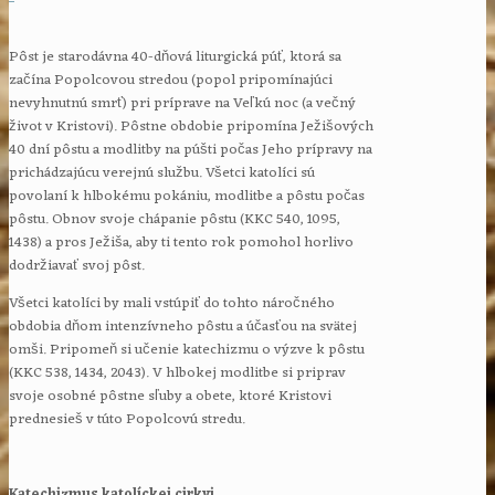
Pôst je starodávna 40-dňová liturgická púť, ktorá sa
začína Popolcovou stredou (popol pripomínajúci
nevyhnutnú smrť) pri príprave na Veľkú noc (a večný
život v Kristovi). Pôstne obdobie pripomína Ježišových
40 dní pôstu a modlitby na púšti počas Jeho prípravy na
prichádzajúcu verejnú službu. Všetci katolíci sú
povolaní k hlbokému pokániu, modlitbe a pôstu počas
pôstu. Obnov svoje chápanie pôstu (KKC 540, 1095,
1438) a pros Ježiša, aby ti tento rok pomohol horlivo
dodržiavať svoj pôst.
Všetci katolíci by mali vstúpiť do tohto náročného
obdobia dňom intenzívneho pôstu a účasťou na svätej
omši. Pripomeň si učenie katechizmu o výzve k pôstu
(KKC 538, 1434, 2043). V hlbokej modlitbe si priprav
svoje osobné pôstne sľuby a obete, ktoré Kristovi
prednesieš v túto Popolcovú stredu.
Katechizmus katolíckej cirkvi