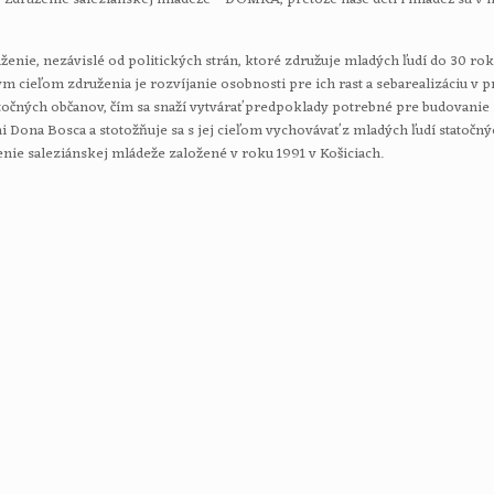
enie, nezávislé od politických strán, ktoré združuje mladých ľudí do 30 rok
ieľom združenia je rozvíjanie osobnosti pre ich rast a sebarealizáciu v 
tatočných občanov, čím sa snaží vytvárať predpoklady potrebné pre budovanie 
 Dona Bosca a stotožňuje sa s jej cieľom vychovávať z mladých ľudí statočn
ie saleziánskej mládeže založené v roku 1991 v Košiciach.