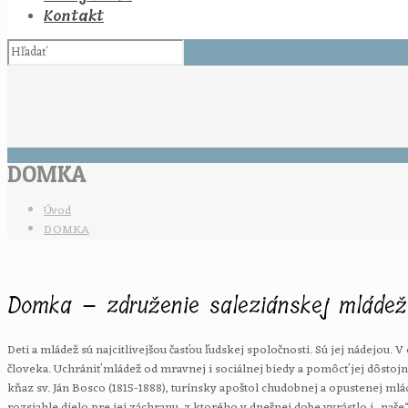
Kontakt
DOMKA
Úvod
DOMKA
Domka – združenie saleziánskej mládež
Deti a mládež sú najcitlivejšou časťou ľudskej spoločnosti. Sú jej nádejou.
človeka. Uchrániť mládež od mravnej i sociálnej biedy a pomôcť jej dôstojne s
kňaz sv. Ján Bosco (1815-1888), turínsky apoštol chudobnej a opustenej 
rozsiahle dielo pre jej záchranu, z ktorého v dnešnej dobe vyrástlo i „naš