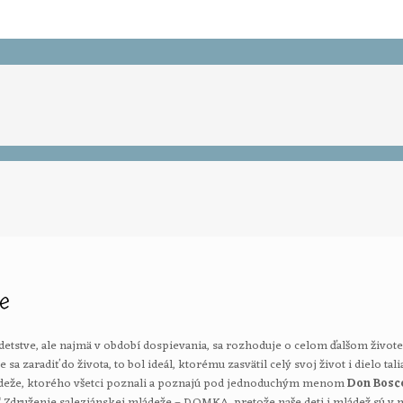
e
 V detstve, ale najmä v období dospievania, sa rozhoduje o celom ďalšom živo
a zaradiť do života, to bol ideál, ktorému zasvätil celý svoj život i dielo tal
mládeže, ktorého všetci poznali a poznajú pod jednoduchým menom
Don Bosc
e“ Združenie saleziánskej mládeže – DOMKA, pretože naše deti i mládež sú v 