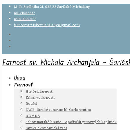
M. R. Štefánika 21, 082 22 Šarišské Michaľany
051/4582237
0911 368 759
farnostsarisskemichalany@gmail.com
Farnosť sv. Michala Archanjela - Šariš
Úvod
Farnosť
História farnosti
Kňazi vo farnosti
Rodáci
FACE -Farské centrum bl. Carla Acutisa
DOMKA
Schönstattské hnutie – Apoštolát putovných kaplniek
Farská ekonomická rada