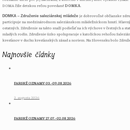
DOMA čiže detskou rečou povedané
DOMKA
.
je dobrovoľné občianske združ
DOMKA – Združenie saleziánskej mládeže
participuje na medzinárodnom saleziánskom mládežníckom hnutí. Hlavným c
ostatných. Združenie sa takto snaží podieľať na ich výchove v čestných a s
mladých rodín. Združenie úzko spolupracuje s katolíckou rehoľou Saleziáni
kresťanov v duchu kresťanských zásad a noriem. Na Slovensku bolo Združen
Najnovšie články
FARSKÉ OZNAMY 03.-09.08.2026
2. augusta 2026
FARSKÉ OZNAMY 27.07.-02.08.2026