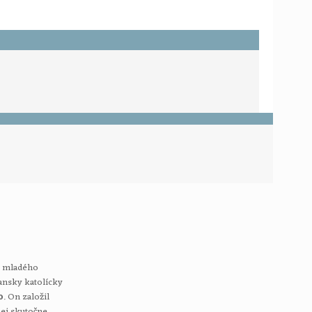
te mladého
iansky katolícky
o
. On založil
nej skutočne