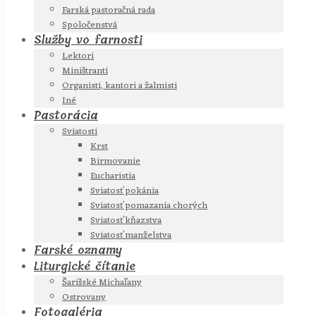
Farská pastoračná rada
Spoločenstvá
Služby vo farnosti
Lektori
Miništranti
Organisti, kantori a žalmisti
Iné
Pastorácia
Sviatosti
Krst
Birmovanie
Eucharistia
Sviatosť pokánia
Sviatosť pomazania chorých
Sviatosť kňazstva
Sviatosť manželstva
Farské oznamy
Liturgické čítanie
Šarišské Michaľany
Ostrovany
Fotogaléria