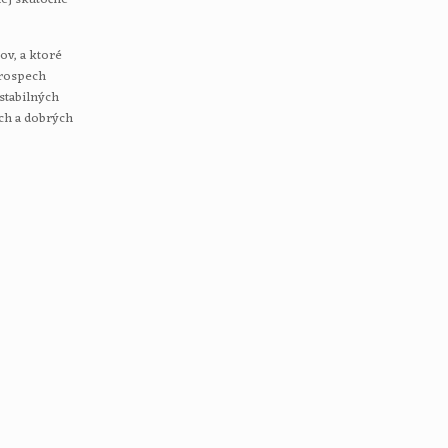
ov, a ktoré
prospech
stabilných
ých a dobrých