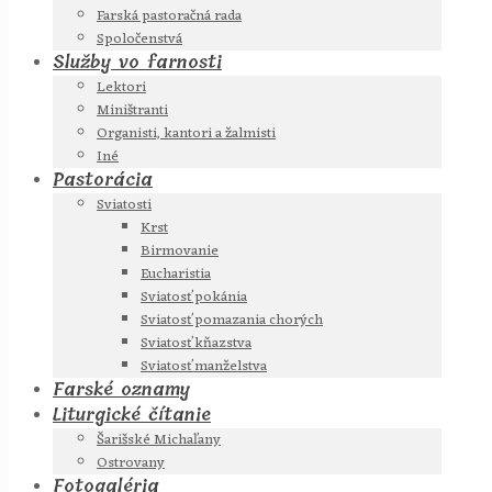
Farská pastoračná rada
Spoločenstvá
Služby vo farnosti
Lektori
Miništranti
Organisti, kantori a žalmisti
Iné
Pastorácia
Sviatosti
Krst
Birmovanie
Eucharistia
Sviatosť pokánia
Sviatosť pomazania chorých
Sviatosť kňazstva
Sviatosť manželstva
Farské oznamy
Liturgické čítanie
Šarišské Michaľany
Ostrovany
Fotogaléria