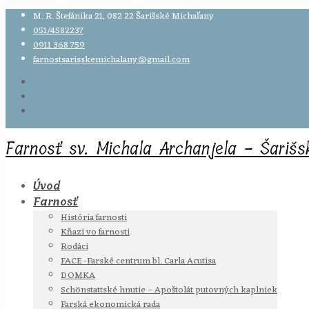
M. R. Štefánika 21, 082 22 Šarišské Michaľany
051/4582237
0911 368 759
farnostsarisskemichalany@gmail.com
Farnosť sv. Michala Archanjela - Šariš
Úvod
Farnosť
História farnosti
Kňazi vo farnosti
Rodáci
FACE -Farské centrum bl. Carla Acutisa
DOMKA
Schönstattské hnutie – Apoštolát putovných kaplniek
Farská ekonomická rada