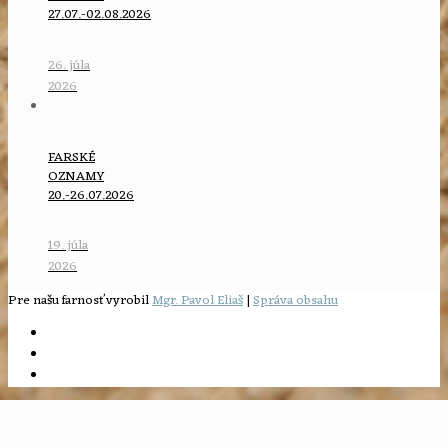
27.07.-02.08.2026
26. júla
2026
FARSKÉ
OZNAMY
20.-26.07.2026
19. júla
2026
Pre našu farnosť vyrobil
Mgr. Pavol Eliaš
|
Správa obsahu