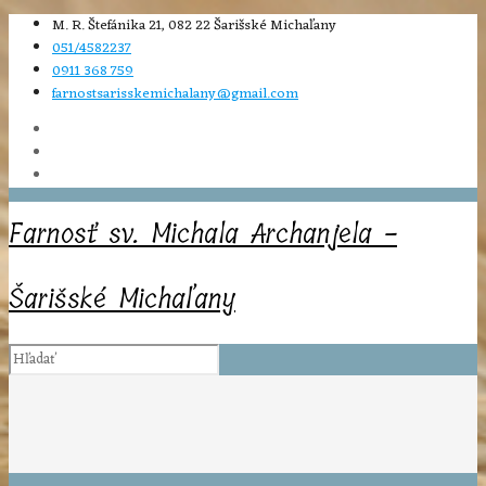
M. R. Štefánika 21, 082 22 Šarišské Michaľany
051/4582237
0911 368 759
farnostsarisskemichalany@gmail.com
Farnosť sv. Michala Archanjela -
Šarišské Michaľany